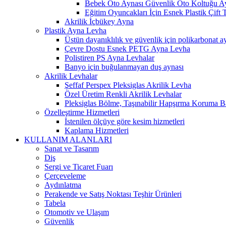
Bebek Oto Aynası Güvenlik Oto Koltuğu A
Eğitim Oyuncakları İçin Esnek Plastik Çift 
Akrilik İçbükey Ayna
Plastik Ayna Levha
Üstün dayanıklılık ve güvenlik için polikarbonat a
Çevre Dostu Esnek PETG Ayna Levha
Polistiren PS Ayna Levhalar
Banyo için buğulanmayan duş aynası
Akrilik Levhalar
Şeffaf Perspex Pleksiglas Akrilik Levha
Özel Üretim Renkli Akrilik Levhalar
Pleksiglas Bölme, Taşınabilir Hapşırma Koruma Ba
Özelleştirme Hizmetleri
İstenilen ölçüye göre kesim hizmetleri
Kaplama Hizmetleri
KULLANIM ALANLARI
Sanat ve Tasarım
Diş
Sergi ve Ticaret Fuarı
Çerçeveleme
Aydınlatma
Perakende ve Satış Noktası Teşhir Ürünleri
Tabela
Otomotiv ve Ulaşım
Güvenlik