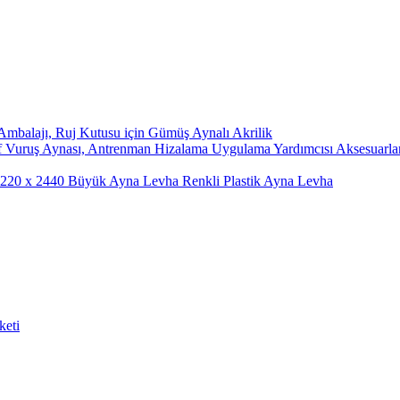
mbalajı, Ruj Kutusu için Gümüş Aynalı Akrilik
 Vuruş Aynası, Antrenman Hizalama Uygulama Yardımcısı Aksesuarları i
 1220 x 2440 Büyük Ayna Levha Renkli Plastik Ayna Levha
keti