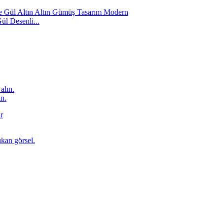
ül Desenli...
ın.