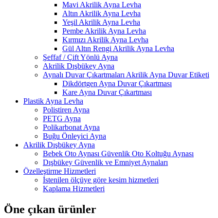
Mavi Akrilik Ayna Levha
Altın Akrilik Ayna Levha
Yeşil Akrilik Ayna Levha
Pembe Akrilik Ayna Levha
Kırmızı Akrilik Ayna Levha
Gül Altın Rengi Akrilik Ayna Levha
Şeffaf / Çift Yönlü Ayna
Akrilik Dışbükey Ayna
Aynalı Duvar Çıkartmaları Akrilik Ayna Duvar Etiketi
Dikdörtgen Ayna Duvar Çıkartması
Kare Ayna Duvar Çıkartması
Plastik Ayna Levha
Polistiren Ayna
PETG Ayna
Polikarbonat Ayna
Buğu Önleyici Ayna
Akrilik Dışbükey Ayna
Bebek Oto Aynası Güvenlik Oto Koltuğu Aynası
Dışbükey Güvenlik ve Emniyet Aynaları
Özelleştirme Hizmetleri
İstenilen ölçüye göre kesim hizmetleri
Kaplama Hizmetleri
Öne çıkan ürünler