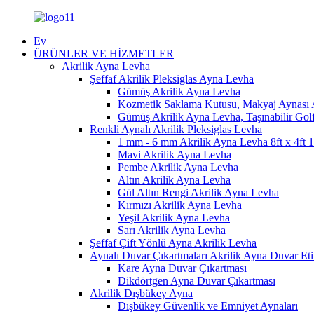
Ev
ÜRÜNLER VE HİZMETLER
Akrilik Ayna Levha
Şeffaf Akrilik Pleksiglas Ayna Levha
Gümüş Akrilik Ayna Levha
Kozmetik Saklama Kutusu, Makyaj Aynası A
Gümüş Akrilik Ayna Levha, Taşınabilir Golf
Renkli Aynalı Akrilik Pleksiglas Levha
1 mm - 6 mm Akrilik Ayna Levha 8ft x 4ft
Mavi Akrilik Ayna Levha
Pembe Akrilik Ayna Levha
Altın Akrilik Ayna Levha
Gül Altın Rengi Akrilik Ayna Levha
Kırmızı Akrilik Ayna Levha
Yeşil Akrilik Ayna Levha
Sarı Akrilik Ayna Levha
Şeffaf Çift Yönlü Ayna Akrilik Levha
Aynalı Duvar Çıkartmaları Akrilik Ayna Duvar Eti
Kare Ayna Duvar Çıkartması
Dikdörtgen Ayna Duvar Çıkartması
Akrilik Dışbükey Ayna
Dışbükey Güvenlik ve Emniyet Aynaları