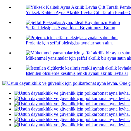
Yüksek Kaliteli Ayna Akrilik Levha Çift Taraflı Pembe G
Şeffaf Pleksiglas Ayna: İdeal Boyutunuzu Bulun
Projeniz için şeffaf pleksiglas aynalar satın alın.
Mükemmel yansımalar için şeffaf akrilik bir ayna satın al
İstenilen ölçülerde kesilmiş renkli aynalı akrilik levhalar