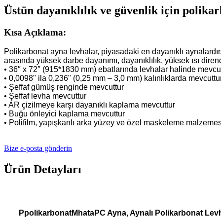
Üstün dayanıklılık ve güvenlik için polika
Kısa Açıklama:
Polikarbonat ayna levhalar, piyasadaki en dayanıklı aynalardır
arasında yüksek darbe dayanımı, dayanıklılık, yüksek ısı direnci,
• 36″ x 72″ (915*1830 mm) ebatlarında levhalar halinde mevcuttur
• 0,0098" ila 0,236" (0,25 mm – 3,0 mm) kalınlıklarda mevcuttur
• Şeffaf gümüş renginde mevcuttur
• Şeffaf levha mevcuttur
• AR çizilmeye karşı dayanıklı kaplama mevcuttur
• Buğu önleyici kaplama mevcuttur
• Polifilm, yapışkanlı arka yüzey ve özel maskeleme malzemesi il
Bize e-posta gönderin
Ürün Detayları
P
polikarbonat
M
hata
PC Ayna, Aynalı Polikarbonat Lev