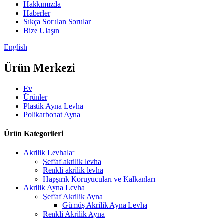
Hakkımızda
Haberler
Sıkça Sorulan Sorular
Bize Ulaşın
English
Ürün Merkezi
Ev
Ürünler
Plastik Ayna Levha
Polikarbonat Ayna
Ürün Kategorileri
Akrilik Levhalar
Şeffaf akrilik levha
Renkli akrilik levha
Hapşırık Koruyucuları ve Kalkanları
Akrilik Ayna Levha
Şeffaf Akrilik Ayna
Gümüş Akrilik Ayna Levha
Renkli Akrilik Ayna