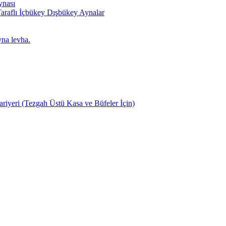
ynası
Taraflı İçbükey Dışbükey Aynalar
yna levha.
riyeri (Tezgah Üstü Kasa ve Büfeler İçin)